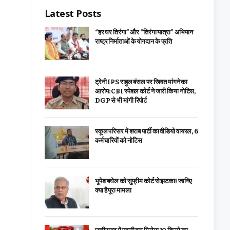
Latest Posts
“हर घर तिरंगा” और “तिरंगा यात्रा” अभियान
राष्ट्र निर्माताओं के योगदान के प्रति
ट्रेनी IPS राहुल बंसल पर रिश्वत मांगने का
आरोप: CBI स्पेशल कोर्ट ने जारी किया नोटिस,
DGP से भी मांगी रिपोर्ट
स्कूल परिसर में शराब पार्टी का वीडियो वायरल, 6
कर्मचारियों को नोटिस
भूपेश बघेल को सुप्रीम कोर्ट से झटका! जानिए
क्या है पूरा मामला