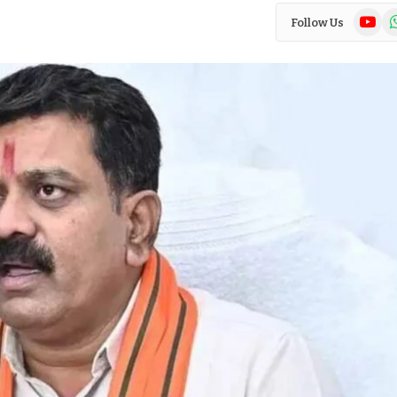
YouTub
Wh
Follow Us