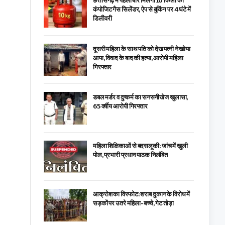
छत्तीसगढ़ में पहली बार मिलेगा 10 किलो का
कंपोजिट गैस सिलेंडर, ऐप से बुकिंग पर 4 घंटे में
डिलीवरी
दूसरी महिला के साथ पति को देख पत्नी ने खोया
आपा, विवाद के बाद की हत्या, आरोपी महिला
गिरफ्तार
डबल मर्डर व दुष्कर्म का सनसनीखेज खुलासा,
65 वर्षीय आरोपी गिरफ्तार
महिला शिक्षिकाओं से बदसलूकी: जांच में खुली
पोल, प्रभारी प्रधान पाठक निलंबित
आक्रोश का विस्फोट: शराब दुकान के विरोध में
सड़कों पर उतरे महिला-बच्चे, गेट तोड़ा