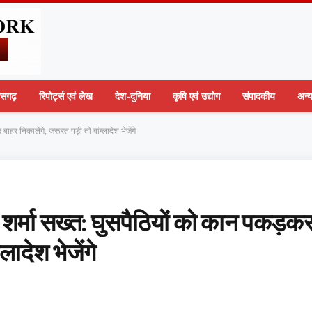
तीसगढ़
रिपोर्ट्स एवं लेख
देश-दुनिया
कृषि एवं उद्योग
संपादकीय
अन्
ाहर निकालेंगे, जरूरत पड़ी तो बांग्लादेश भेजेंगे
य शर्मा सख्त: घुसपैठियों को कान पकड़क
लादेश भेजेंगे