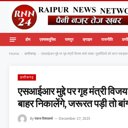
होम
एक्सक्लूसिव
रायपुर
क्राइम
राजनीति
छत्
Home
छत्तीसगढ़
एसआईआर मुद्दे पर गृह मंत्री विजय शर्मा सख्त: घुसपैठियों को कान पकड़कर ब
-
-
छत्तीसगढ़
एसआईआर मुद्दे पर गृह मंत्री विज
बाहर निकालेंगे, जरूरत पड़ी तो बांग्
By
पंकज विश्वकर्मा
December 27, 2025