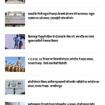
कवर्धा के निजी स्कूल में छात्रा के बच्चे को जन्म देने का मामला: स्कूल
प्रबंधन पर उठे सवाल, एसआईटी जांच की मांग
बिलासपुर में बुजुर्ग महिला से दो लाख के जेवर ठगे, बस स्टैंड का रास्ता
पूछकर शातिरों ने बनाया शिकार
CGPSC SI रिजल्ट पर सियासी संग्राम, कांग्रेस ने उठाए सवाल;
भाजपा ने कहा- सिर्फ तकनीकी विसंगति
हरेली पोस्टर विवाद: छत्तीसगढ़ महतारी की तस्वीर नहीं होने पर कांग्रेस का
हमला, भाजपा ने कहा- मानवीय भूल
बलौदाबाजार में गड्ढे ने पलटाई एम्बुलेंस, 6 घायल; दो की हालत गंभीर