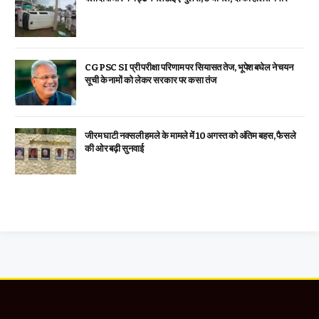
CGPSC SI प्री परीक्षा परिणाम पर सियासत तेज, भूपेश बघेल ने चयन
सूची के नामों को लेकर सरकार पर कसा तंज
जीरम घाटी नक्सली हमले के मामले में 10 अगस्त को अंतिम बहस, फैसले
की ओर बढ़ी सुनवाई