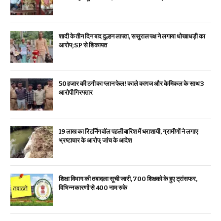
शादी के तीन दिन बाद दुल्हन लापता, ससुराल पक्ष ने लगाया धोखाधड़ी का
आरोप; SP से शिकायत
₹50 हजार की ठगी का प्लान फेल! काले कागज और केमिकल के साथ 3
आरोपी गिरफ्तार
19 लाख का रिटर्निंग वॉल पहली बारिश में धराशायी, ग्रामीणों ने लगाए
भ्रष्टाचार के आरोप; जांच के आदेश
शिक्षा विभाग की तबादला सूची जारी, 700 शिक्षको के हुए ट्रांसफर,
विभिन्न कारणों से 400 नाम रुके