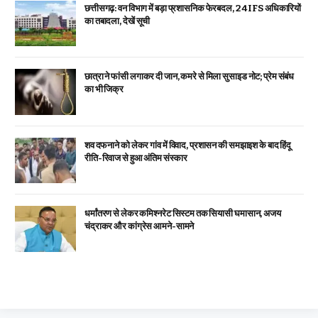
छत्तीसगढ़: वन विभाग में बड़ा प्रशासनिक फेरबदल, 24 IFS अधिकारियों
का तबादला, देखें सूची
छात्रा ने फांसी लगाकर दी जान, कमरे से मिला सुसाइड नोट; प्रेम संबंध
का भी जिक्र
शव दफनाने को लेकर गांव में विवाद, प्रशासन की समझाइश के बाद हिंदू
रीति-रिवाज से हुआ अंतिम संस्कार
धर्मांतरण से लेकर कमिश्नरेट सिस्टम तक सियासी घमासान, अजय
चंद्राकर और कांग्रेस आमने-सामने