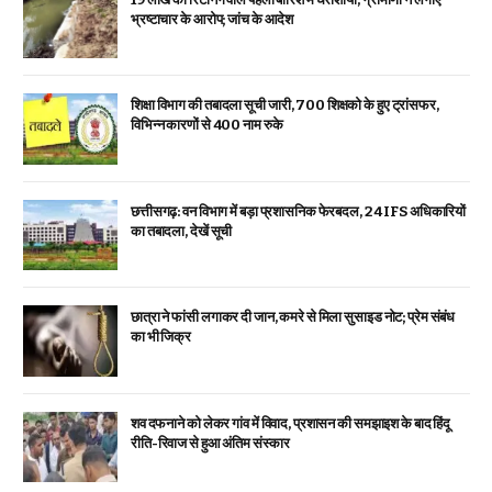
भ्रष्टाचार के आरोप; जांच के आदेश
शिक्षा विभाग की तबादला सूची जारी, 700 शिक्षको के हुए ट्रांसफर,
विभिन्न कारणों से 400 नाम रुके
छत्तीसगढ़: वन विभाग में बड़ा प्रशासनिक फेरबदल, 24 IFS अधिकारियों
का तबादला, देखें सूची
छात्रा ने फांसी लगाकर दी जान, कमरे से मिला सुसाइड नोट; प्रेम संबंध
का भी जिक्र
शव दफनाने को लेकर गांव में विवाद, प्रशासन की समझाइश के बाद हिंदू
रीति-रिवाज से हुआ अंतिम संस्कार