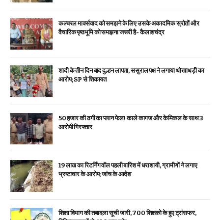
कल्चरल मार्क्सवाद को समझने के लिए उसके अकादमिक स्रोतों और
वैचारिक पृष्ठभूमि को समझना जरूरी है- कैलाशचंद्र
शादी के तीन दिन बाद दुल्हन लापता, ससुराल पक्ष ने लगाया धोखाधड़ी का
आरोप; SP से शिकायत
₹50 हजार की ठगी का प्लान फेल! काले कागज और केमिकल के साथ 3
आरोपी गिरफ्तार
19 लाख का रिटर्निंग वॉल पहली बारिश में धराशायी, ग्रामीणों ने लगाए
भ्रष्टाचार के आरोप; जांच के आदेश
शिक्षा विभाग की तबादला सूची जारी, 700 शिक्षको के हुए ट्रांसफर,