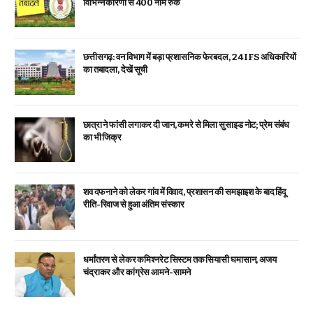
विभिन्न कारणों से 400 नाम रुके
छत्तीसगढ़: वन विभाग में बड़ा प्रशासनिक फेरबदल, 24 IFS अधिकारियों
का तबादला, देखें सूची
छात्रा ने फांसी लगाकर दी जान, कमरे से मिला सुसाइड नोट; प्रेम संबंध
का भी जिक्र
शव दफनाने को लेकर गांव में विवाद, प्रशासन की समझाइश के बाद हिंदू
रीति-रिवाज से हुआ अंतिम संस्कार
धर्मांतरण से लेकर कमिश्नरेट सिस्टम तक सियासी घमासान, अजय
चंद्राकर और कांग्रेस आमने-सामने