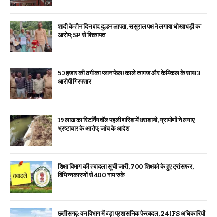
शादी के तीन दिन बाद दुल्हन लापता, ससुराल पक्ष ने लगाया धोखाधड़ी का
आरोप; SP से शिकायत
₹50 हजार की ठगी का प्लान फेल! काले कागज और केमिकल के साथ 3
आरोपी गिरफ्तार
19 लाख का रिटर्निंग वॉल पहली बारिश में धराशायी, ग्रामीणों ने लगाए
भ्रष्टाचार के आरोप; जांच के आदेश
शिक्षा विभाग की तबादला सूची जारी, 700 शिक्षको के हुए ट्रांसफर,
विभिन्न कारणों से 400 नाम रुके
छत्तीसगढ़: वन विभाग में बड़ा प्रशासनिक फेरबदल, 24 IFS अधिकारियों