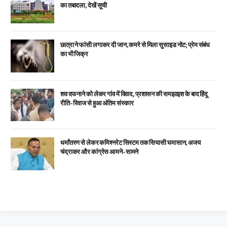
का तबादला, देखें सूची
छात्रा ने फांसी लगाकर दी जान, कमरे से मिला सुसाइड नोट; प्रेम संबंध
का भी जिक्र
शव दफनाने को लेकर गांव में विवाद, प्रशासन की समझाइश के बाद हिंदू
रीति-रिवाज से हुआ अंतिम संस्कार
धर्मांतरण से लेकर कमिश्नरेट सिस्टम तक सियासी घमासान, अजय
चंद्राकर और कांग्रेस आमने-सामने