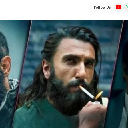
YouTub
Wh
Follow Us