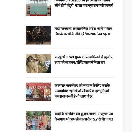
अम्बेडकर अस्पताल: अब इमरजेंसी मरीजों की
सीधे होगी एंट्री, बदला गया प्रवेश व पंजीयन मार्ग
नटराज स्वरूप का दार्शनिक संदेश: जानें भगवान
शिव के चरणों के नीचे दबे ‘अपस्मार’ का रहस्य
रायपुर में लापता युवक की लाश मिलने से हड़कंप,
हत्या की आशंका; सीमेंट पाइप में मिला शव
कल्चरल मार्क्सवाद को समझने के लिए उसके
अकादमिक स्रोतों और वैचारिक पृष्ठभूमि को
समझना जरूरी है- कैलाशचंद्र
शादी के तीन दिन बाद दुल्हन लापता, ससुराल पक्ष
ने लगाया धोखाधड़ी का आरोप; SP से शिकायत