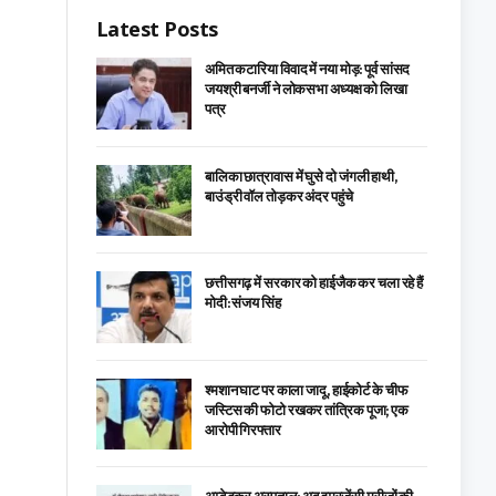
Latest Posts
अमित कटारिया विवाद में नया मोड़: पूर्व सांसद
जयश्री बनर्जी ने लोकसभा अध्यक्ष को लिखा
पत्र
बालिका छात्रावास में घुसे दो जंगली हाथी,
बाउंड्री वॉल तोड़कर अंदर पहुंचे
छत्तीसगढ़ में सरकार को हाईजैक कर चला रहे हैं
मोदी: संजय सिंह
श्मशान घाट पर काला जादू, हाईकोर्ट के चीफ
जस्टिस की फोटो रखकर तांत्रिक पूजा; एक
आरोपी गिरफ्तार