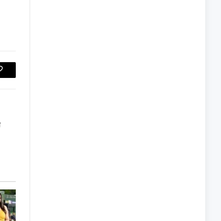
Copy
Link
आ