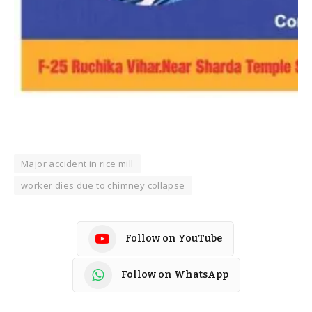
Major accident in rice mill
worker dies due to chimney collapse
Follow on YouTube
Follow on WhatsApp