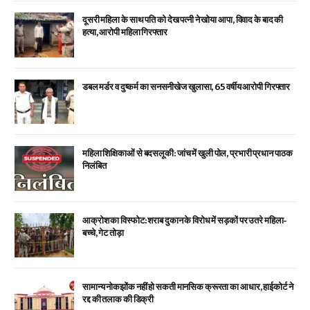
दूसरी महिला के साथ पति को देख पत्नी ने खोया आपा, विवाद के बाद की
हत्या, आरोपी महिला गिरफ्तार
डबल मर्डर व दुष्कर्म का सनसनीखेज खुलासा, 65 वर्षीय आरोपी गिरफ्तार
महिला शिक्षिकाओं से बदसलूकी: जांच में खुली पोल, प्रभारी प्रधान पाठक
निलंबित
आक्रोश का विस्फोट: शराब दुकान के विरोध में सड़कों पर उतरे महिला-
बच्चे, गेट तोड़ा
सामान्य नोकझोंक नहीं हो सकती मानसिक क्रूरता का आधार, हाईकोर्ट ने
रद्द की तलाक की डिक्री