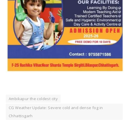
Ambikapur the coldest city
CG Weather Update: Severe cold and dense fog in
Chhattisgarh