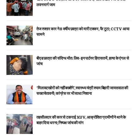
लवन मार्ग जाम
तेज रफ्तार कार ने 8 वर्षीय छात्रा को मारी टक्कर, पैर टूटा; CCTV आया
सामने
बीएड छात्रा की संदिग्ध मौत: लिव-इन पार्टनर हिरासत में, हत्या के एंगल से
जांच
‘मिलावटखोरों को नहीं बख्शेंगे’, स्वास्थ्य मंत्री श्याम बिहारी जायसवाल की
सख्त चेतावनी; कांग्रेस पर भी साधा निशाना
तहसीलदार की कार से टकराई XUV, आक्रोशित ग्रामीणों ने थाने के
बाहर दिया धरना; निष्पक्ष जांच की मांग