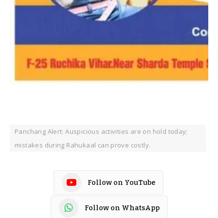
Panchang Alert: Auspicious activities are on hold today;
mistakes during Rahukaal can prove costly.
Follow on YouTube
Follow on WhatsApp