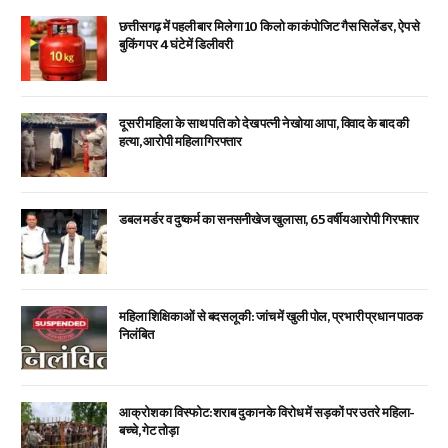
छत्तीसगढ़ में पहली बार मिलेगा 10 किलो का कंपोजिट गैस सिलेंडर, ऐप से
बुकिंग पर 4 घंटे में डिलीवरी
दूसरी महिला के साथ पति को देख पत्नी ने खोया आपा, विवाद के बाद की
हत्या, आरोपी महिला गिरफ्तार
डबल मर्डर व दुष्कर्म का सनसनीखेज खुलासा, 65 वर्षीय आरोपी गिरफ्तार
महिला शिक्षिकाओं से बदसलूकी: जांच में खुली पोल, प्रभारी प्रधान पाठक
निलंबित
आक्रोश का विस्फोट: शराब दुकान के विरोध में सड़कों पर उतरे महिला-
बच्चे, गेट तोड़ा