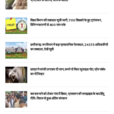
भ्रष्टाचार के आरोप; जांच के आदेश
शिक्षा विभाग की तबादला सूची जारी, 700 शिक्षको के हुए ट्रांसफर,
विभिन्न कारणों से 400 नाम रुके
छत्तीसगढ़: वन विभाग में बड़ा प्रशासनिक फेरबदल, 24 IFS अधिकारियों
का तबादला, देखें सूची
छात्रा ने फांसी लगाकर दी जान, कमरे से मिला सुसाइड नोट; प्रेम संबंध
का भी जिक्र
शव दफनाने को लेकर गांव में विवाद, प्रशासन की समझाइश के बाद हिंदू
रीति-रिवाज से हुआ अंतिम संस्कार