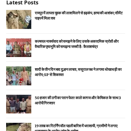
Latest Posts
रायपुर में लापता युवक की लाश मिलने से हड़कंप, हत्या की आशंका; सीमेंट
पाइप में मिला शव
कल्चरल मार्क्सवाद को समझने के लिए उसके अकादमिक स्रोतों और
वैचारिक पृष्ठभूमि को समझना जरूरी है- कैलाशचंद्र
शादी के तीन दिन बाद दुल्हन लापता, ससुराल पक्ष ने लगाया धोखाधड़ी का
आरोप; SP से शिकायत
₹50 हजार की ठगी का प्लान फेल! काले कागज और केमिकल के साथ 3
आरोपी गिरफ्तार
19 लाख का रिटर्निंग वॉल पहली बारिश में धराशायी, ग्रामीणों ने लगाए