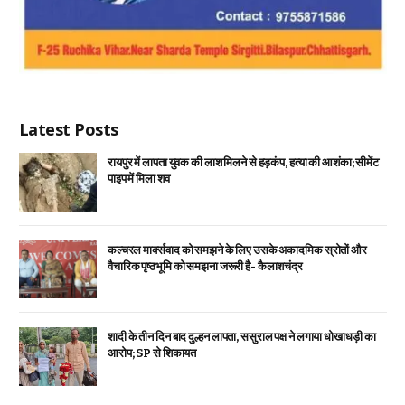
Latest Posts
रायपुर में लापता युवक की लाश मिलने से हड़कंप, हत्या की आशंका; सीमेंट
पाइप में मिला शव
कल्चरल मार्क्सवाद को समझने के लिए उसके अकादमिक स्रोतों और
वैचारिक पृष्ठभूमि को समझना जरूरी है- कैलाशचंद्र
शादी के तीन दिन बाद दुल्हन लापता, ससुराल पक्ष ने लगाया धोखाधड़ी का
आरोप; SP से शिकायत