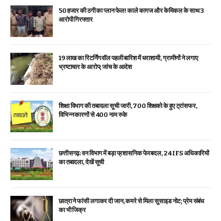
₹50 हजार की ठगी का प्लान फेल! काले कागज और केमिकल के साथ 3
आरोपी गिरफ्तार
19 लाख का रिटर्निंग वॉल पहली बारिश में धराशायी, ग्रामीणों ने लगाए
भ्रष्टाचार के आरोप; जांच के आदेश
शिक्षा विभाग की तबादला सूची जारी, 700 शिक्षको के हुए ट्रांसफर,
विभिन्न कारणों से 400 नाम रुके
छत्तीसगढ़: वन विभाग में बड़ा प्रशासनिक फेरबदल, 24 IFS अधिकारियों
का तबादला, देखें सूची
छात्रा ने फांसी लगाकर दी जान, कमरे से मिला सुसाइड नोट; प्रेम संबंध
का भी जिक्र