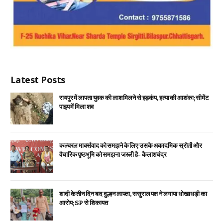
Latest Posts
रायपुर में लापता युवक की लाश मिलने से हड़कंप, हत्या की आशंका; सीमेंट
पाइप में मिला शव
कल्चरल मार्क्सवाद को समझने के लिए उसके अकादमिक स्रोतों और
वैचारिक पृष्ठभूमि को समझना जरूरी है- कैलाशचंद्र
शादी के तीन दिन बाद दुल्हन लापता, ससुराल पक्ष ने लगाया धोखाधड़ी का
आरोप; SP से शिकायत