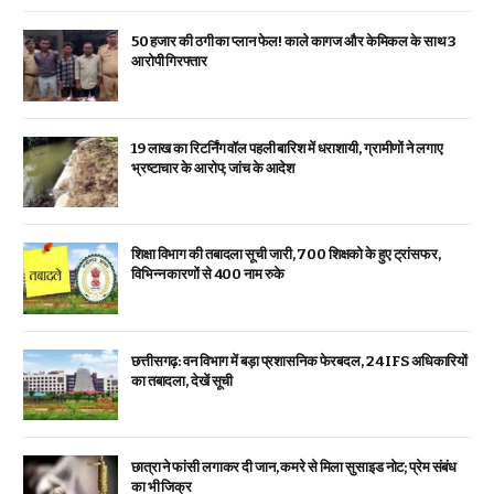
₹50 हजार की ठगी का प्लान फेल! काले कागज और केमिकल के साथ 3
आरोपी गिरफ्तार
19 लाख का रिटर्निंग वॉल पहली बारिश में धराशायी, ग्रामीणों ने लगाए
भ्रष्टाचार के आरोप; जांच के आदेश
शिक्षा विभाग की तबादला सूची जारी, 700 शिक्षको के हुए ट्रांसफर,
विभिन्न कारणों से 400 नाम रुके
छत्तीसगढ़: वन विभाग में बड़ा प्रशासनिक फेरबदल, 24 IFS अधिकारियों
का तबादला, देखें सूची
छात्रा ने फांसी लगाकर दी जान, कमरे से मिला सुसाइड नोट; प्रेम संबंध
का भी जिक्र