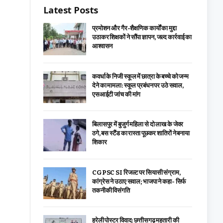
Latest Posts
प्रमोशन और गैर-शैक्षणिक कार्यों का मुद्दा
उठाकर शिक्षकों ने सौंपा ज्ञापन, जल्द कार्रवाई का
आश्वासन
कवर्धा के निजी स्कूल में छात्रा के बच्चे को जन्म
देने का मामला: स्कूल प्रबंधन पर उठे सवाल,
एसआईटी जांच की मांग
बिलासपुर में बुजुर्ग महिला से दो लाख के जेवर
ठगे, बस स्टैंड का रास्ता पूछकर शातिरों ने बनाया
शिकार
CGPSC SI रिजल्ट पर सियासी संग्राम,
कांग्रेस ने उठाए सवाल; भाजपा ने कहा- सिर्फ
तकनीकी विसंगति
हरेली पोस्टर विवाद: छत्तीसगढ़ महतारी की