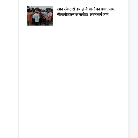
खाद संकट से नाराज़ किसानों का चक्काजाम,
नीलामी टलने पर समोदा-लवन मार्ग जाम