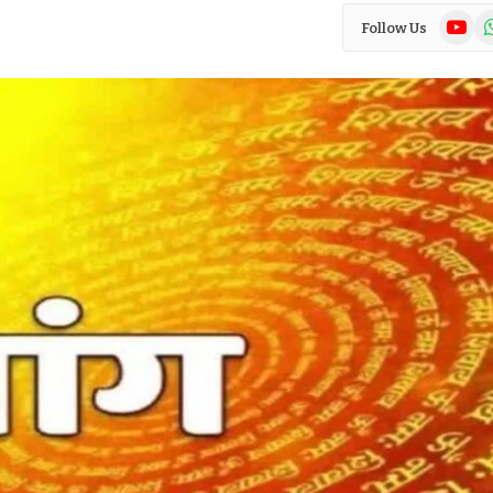
YouTub
Wh
Follow Us