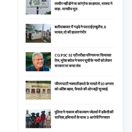
तस्वीर नहीं होने पर कांग्रेस का हमला, भाजपा ने
कहा- मानवीय भूल
बलौदाबाजार में गड्ढे ने पलटाई एम्बुलेंस, 6
घायल; दो की हालत गंभीर
CGPSC SI प्री परीक्षा परिणाम पर सियासत
तेज, भूपेश बघेल ने चयन सूची के नामों को लेकर
सरकार पर कसा तंज
जीरम घाटी नक्सली हमले के मामले में 10 अगस्त
को अंतिम बहस, फैसले की ओर बढ़ी सुनवाई
पुलिस ने नाकाम की कल्याण ज्वेलर्स में डकैती की
साजिश, हथियारों के साथ 3 आरोपी गिरफ्तार