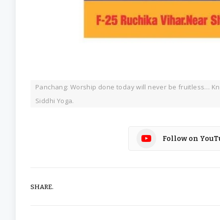
Panchang: Worship done today will never be fruitless… Kn
Siddhi Yoga.
Follow on YouT
SHARE.