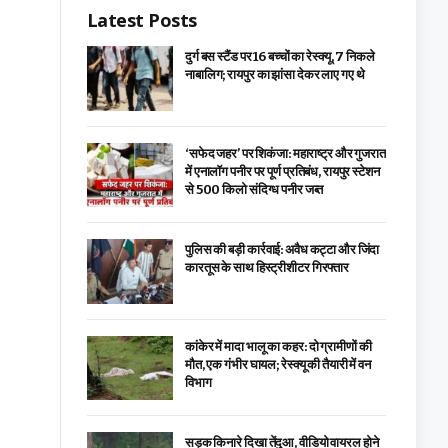
Latest Posts
दुर्ग बस स्टैंड पर 16 बच्चों का रेस्क्यू, 7 निकले
नाबालिग; रायपुर का झांसा देकर लाए गए थे
‘सफेद जहर’ पर शिकंजा: महाराष्ट्र और गुजरात
में एनालॉग पनीर पर पूर्ण प्रतिबंध, रायपुर स्टेशन
से 500 किलो संदिग्ध पनीर जब्त
पुलिस की बड़ी कार्रवाई: अवैध कट्टा और जिंदा
कारतूस के साथ हिस्ट्रीशीटर गिरफ्तार
कांकेर में मादा भालू का कहर: दो ग्रामीणों की
मौत, एक गंभीर घायल; रेस्क्यू की तैयारी में वन
विभाग
सड़क किनारे दिखा तेंदुआ, वीडियो वायरल होने