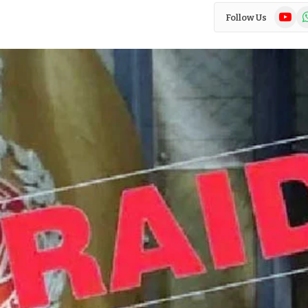
YouTub
Wh
Follow Us