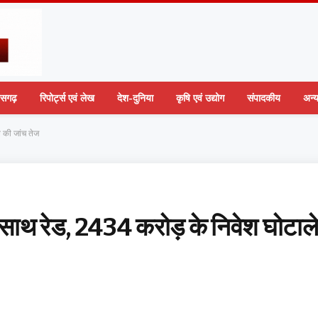
तीसगढ़
रिपोर्ट्स एवं लेख
देश-दुनिया
कृषि एवं उद्योग
संपादकीय
अन्
 की जांच तेज
साथ रेड, 2434 करोड़ के निवेश घोटाल