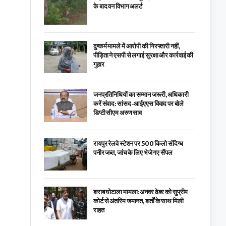
के बाद वन विभाग अलर्ट
दुष्कर्म मामले में आरोपी की गिरफ्तारी नहीं,
पीड़िता ने एसपी से लगाई सुरक्षा और कार्रवाई की
गुहार
जनप्रतिनिधियों का सम्मान जरूरी, अधिकारी
करें संवाद: सांसद-आईएएस विवाद पर बोले
डिप्टी सीएम अरुण साव
रायपुर रेलवे स्टेशन पर 500 किलो संदिग्ध
पनीर जब्त, जांच के लिए भेजे गए सैंपल
शराब घोटाला मामला: अनवर ढेबर को सुप्रीम
कोर्ट से अंतरिम जमानत, शर्तों के साथ मिली
राहत