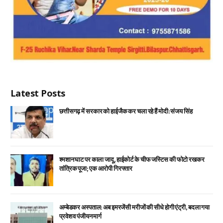
Latest Posts
छत्तीसगढ़ में सरकार को हाईजैक कर चला रहे हैं मोदी: संजय सिंह
श्मशान घाट पर काला जादू, हाईकोर्ट के चीफ जस्टिस की फोटो रखकर
तांत्रिक पूजा; एक आरोपी गिरफ्तार
अम्बेडकर अस्पताल: अब इमरजेंसी मरीजों की सीधे होगी एंट्री, बदला गया
प्रवेश व पंजीयन मार्ग