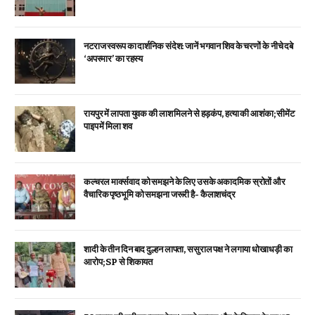
नटराज स्वरूप का दार्शनिक संदेश: जानें भगवान शिव के चरणों के नीचे दबे
‘अपस्मार’ का रहस्य
रायपुर में लापता युवक की लाश मिलने से हड़कंप, हत्या की आशंका; सीमेंट
पाइप में मिला शव
कल्चरल मार्क्सवाद को समझने के लिए उसके अकादमिक स्रोतों और
वैचारिक पृष्ठभूमि को समझना जरूरी है- कैलाशचंद्र
शादी के तीन दिन बाद दुल्हन लापता, ससुराल पक्ष ने लगाया धोखाधड़ी का
आरोप; SP से शिकायत