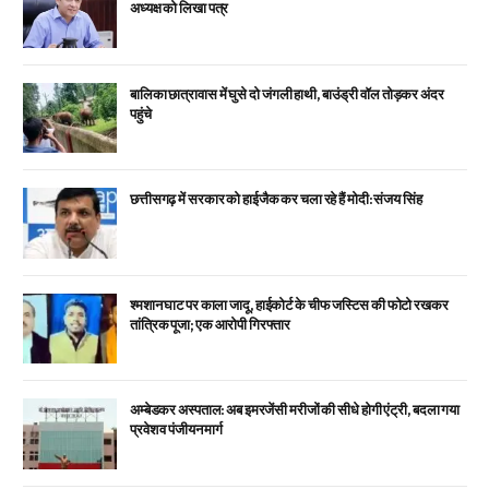
अध्यक्ष को लिखा पत्र
बालिका छात्रावास में घुसे दो जंगली हाथी, बाउंड्री वॉल तोड़कर अंदर
पहुंचे
छत्तीसगढ़ में सरकार को हाईजैक कर चला रहे हैं मोदी: संजय सिंह
श्मशान घाट पर काला जादू, हाईकोर्ट के चीफ जस्टिस की फोटो रखकर
तांत्रिक पूजा; एक आरोपी गिरफ्तार
अम्बेडकर अस्पताल: अब इमरजेंसी मरीजों की सीधे होगी एंट्री, बदला गया
प्रवेश व पंजीयन मार्ग