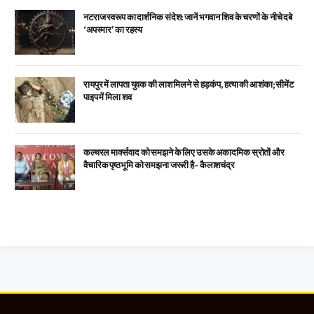
नटराज स्वरूप का दार्शनिक संदेश: जानें भगवान शिव के चरणों के नीचे दबे
‘अपस्मार’ का रहस्य
रायपुर में लापता युवक की लाश मिलने से हड़कंप, हत्या की आशंका; सीमेंट
पाइप में मिला शव
कल्चरल मार्क्सवाद को समझने के लिए उसके अकादमिक स्रोतों और
वैचारिक पृष्ठभूमि को समझना जरूरी है- कैलाशचंद्र