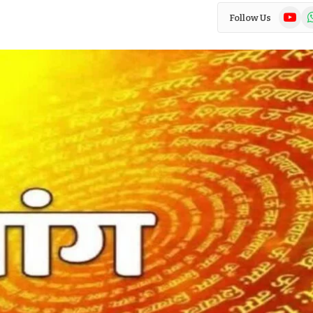
YouTub
Wh
Follow Us