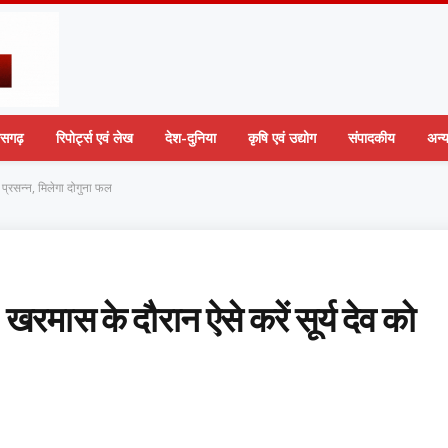
तीसगढ़
रिपोर्ट्स एवं लेख
देश-दुनिया
कृषि एवं उद्योग
संपादकीय
अन्
ो प्रसन्न, मिलेगा दोगुना फल
? खरमास के दौरान ऐसे करें सूर्य देव को