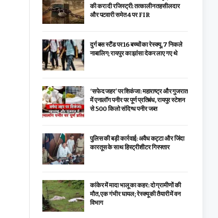
की करा दी रजिस्ट्री: तत्कालीन तहसीलदार
और पटवारी समेत 4 पर FIR
दुर्ग बस स्टैंड पर 16 बच्चों का रेस्क्यू, 7 निकले
नाबालिग; रायपुर का झांसा देकर लाए गए थे
‘सफेद जहर’ पर शिकंजा: महाराष्ट्र और गुजरात
में एनालॉग पनीर पर पूर्ण प्रतिबंध, रायपुर स्टेशन
से 500 किलो संदिग्ध पनीर जब्त
पुलिस की बड़ी कार्रवाई: अवैध कट्टा और जिंदा
कारतूस के साथ हिस्ट्रीशीटर गिरफ्तार
कांकेर में मादा भालू का कहर: दो ग्रामीणों की
मौत, एक गंभीर घायल; रेस्क्यू की तैयारी में वन
विभाग