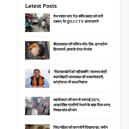
Latest Posts
तेज रफ्तार कार ने 8 वर्षीय छात्रा को मारी
टक्कर, पैर टूटा; CCTV आया सामने
बीएड छात्रा की संदिग्ध मौत: लिव-इन पार्टनर
हिरासत में, हत्या के एंगल से जांच
‘मिलावटखोरों को नहीं बख्शेंगे’, स्वास्थ्य मंत्री
श्याम बिहारी जायसवाल की सख्त चेतावनी;
कांग्रेस पर भी साधा निशाना
तहसीलदार की कार से टकराई XUV,
आक्रोशित ग्रामीणों ने थाने के बाहर दिया धरना;
निष्पक्ष जांच की मांग
जिंदा महिला को कागजों में दिखाया मृत, जमीन