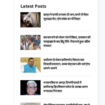
Latest Posts
छात्रा ने फांसी लगाकर दी जान, कमरे से मिला
सुसाइड नोट; प्रेम संबंध का भी जिक्र
शव दफनाने को लेकर गांव में विवाद, प्रशासन की
समझाइश के बाद हिंदू रीति-रिवाज से हुआ अंतिम
संस्कार
धर्मांतरण से लेकर कमिश्नरेट सिस्टम तक
सियासी घमासान, अजय चंद्राकर और कांग्रेस
आमने-सामने
भगवान शिव पर अभद्र टिप्पणी मामले में
छत्तीसगढ़ क्रिश्चियन फोरम के अध्यक्ष अरुण
पन्नालाल गिरफ्तार