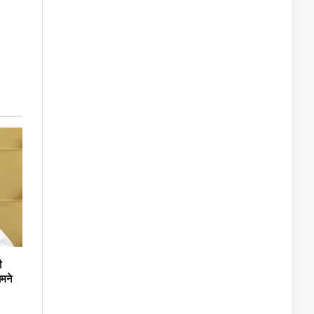
ी
ामने