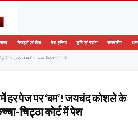
तीसगढ़
रिपोर्ट्स एवं लेख
देश-दुनिया
कृषि एवं उद्योग
संपादकीय
अन्
ं के ‘व्हाट्सएप लेनदेन’ का कच्चा-चिट्ठा कोर्ट में पेश
में हर पेज पर ‘बम’! जयचंद कोशले के
च्चा-चिट्ठा कोर्ट में पेश