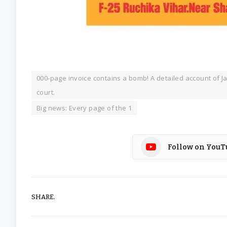
000-page invoice contains a bomb! A detailed account of J
court.
Big news: Every page of the 1
Follow on YouT
SHARE.