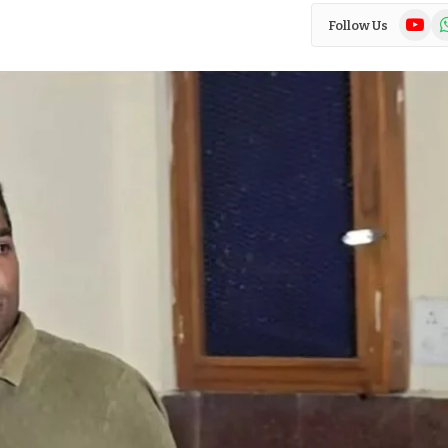
YouTub
Wh
Follow Us