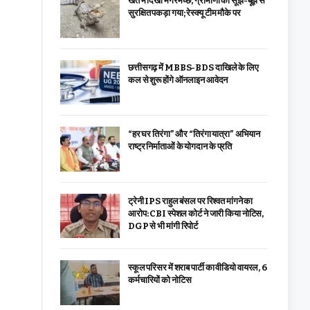
खेत में दिखा मगरमच्छ, ग्रामीणों की सूझ-बूझ से
सुरक्षित पकड़ा गया; रेस्क्यू टीम मौके पर
छत्तीसगढ़ में MBBS-BDS दाखिले के लिए
कल से शुरू होंगे ऑनलाइन आवेदन
“हर घर तिरंगा” और “तिरंगा यात्रा” अभियान
राष्ट्र निर्माताओं के योगदान के प्रति
ट्रेनी IPS राहुल बंसल पर रिश्वत मांगने का
आरोप: CBI स्पेशल कोर्ट ने जारी किया नोटिस,
DGP से भी मांगी रिपोर्ट
स्कूल परिसर में शराब पार्टी का वीडियो वायरल, 6
कर्मचारियों को नोटिस