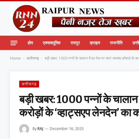
होम
एक्सक्लूसिव
रायपुर
क्राइम
राजनीति
छत्
Home
छत्तीसगढ़
बड़ी खबर: 1000 पन्नों के चालान में हर पेज पर ‘बम’! जयचंद कोशले के करोड़ो
-
-
छत्तीसगढ़
बड़ी खबर: 1000 पन्नों के चालान 
करोड़ों के ‘व्हाट्सएप लेनदेन’ का क
By
RAJ
December 16, 2025