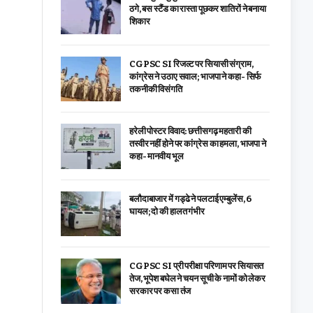
ठगे, बस स्टैंड का रास्ता पूछकर शातिरों ने बनाया
शिकार
CGPSC SI रिजल्ट पर सियासी संग्राम,
कांग्रेस ने उठाए सवाल; भाजपा ने कहा- सिर्फ
तकनीकी विसंगति
हरेली पोस्टर विवाद: छत्तीसगढ़ महतारी की
तस्वीर नहीं होने पर कांग्रेस का हमला, भाजपा ने
कहा- मानवीय भूल
बलौदाबाजार में गड्ढे ने पलटाई एम्बुलेंस, 6
घायल; दो की हालत गंभीर
CGPSC SI प्री परीक्षा परिणाम पर सियासत
तेज, भूपेश बघेल ने चयन सूची के नामों को लेकर
सरकार पर कसा तंज