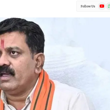
YouTub
Wh
Follow Us