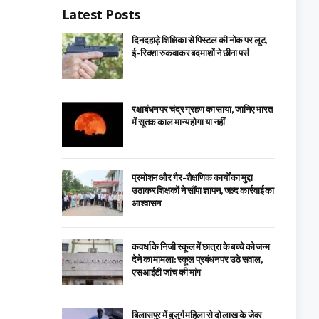
Latest Posts
दिनदहाड़े शिक्षिका से पिस्टल की नोक पर लूट,
ई-रिक्शा रुकवाकर बदमाशों ने छीना पर्स
रक्षाबंधन पर चंद्र ग्रहण का साया, जानिए भारत
में सूतक काल मान्य होगा या नहीं
प्रमोशन और गैर-शैक्षणिक कार्यों का मुद्दा
उठाकर शिक्षकों ने सौंपा ज्ञापन, जल्द कार्रवाई का
आश्वासन
कवर्धा के निजी स्कूल में छात्रा के बच्चे को जन्म
देने का मामला: स्कूल प्रबंधन पर उठे सवाल,
एसआईटी जांच की मांग
बिलासपुर में बुजुर्ग महिला से दो लाख के जेवर