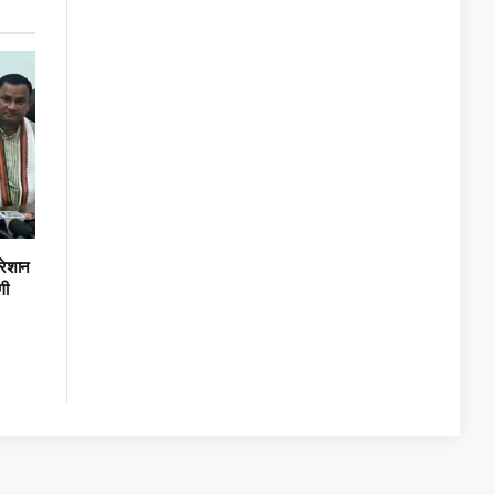
रेशान
गी