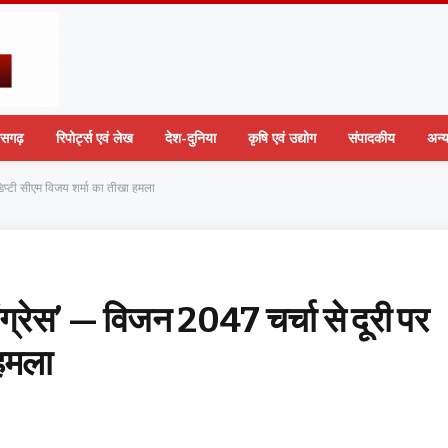
तीसगढ़
रिपोर्ट्स एवं लेख
देश-दुनिया
कृषि एवं उद्योग
संपादकीय
अन्
 डिप्टी सीएम विजय शर्मा का तीखा हमला
ांग्रेस’ — विजन 2047 चर्चा से दूरी पर
 हमला