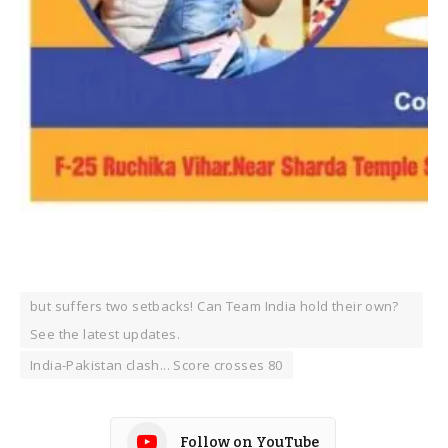
but suffers two setbacks! Can Team India hold their own?
See the latest updates.
India-Pakistan clash... Score crosses 80
Follow on YouTube