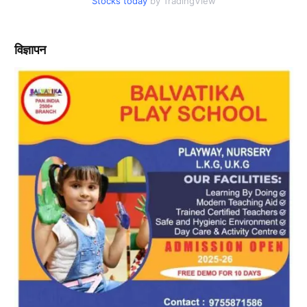
Stocks today
by TradingView
विज्ञापन