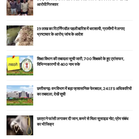
आरोपी गिरफ्तार
19 लाख का रिटर्निंग वॉल पहली बारिश में धराशायी, ग्रामीणों ने लगाए
भ्रष्टाचार के आरोप; जांच के आदेश
शिक्षा विभाग की तबादला सूची जारी, 700 शिक्षको के हुए ट्रांसफर,
विभिन्न कारणों से 400 नाम रुके
छत्तीसगढ़: वन विभाग में बड़ा प्रशासनिक फेरबदल, 24 IFS अधिकारियों
का तबादला, देखें सूची
छात्रा ने फांसी लगाकर दी जान, कमरे से मिला सुसाइड नोट; प्रेम संबंध
का भी जिक्र