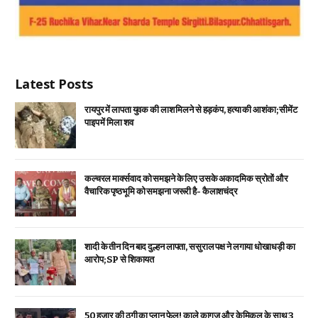
Latest Posts
रायपुर में लापता युवक की लाश मिलने से हड़कंप, हत्या की आशंका; सीमेंट
पाइप में मिला शव
कल्चरल मार्क्सवाद को समझने के लिए उसके अकादमिक स्रोतों और
वैचारिक पृष्ठभूमि को समझना जरूरी है- कैलाशचंद्र
शादी के तीन दिन बाद दुल्हन लापता, ससुराल पक्ष ने लगाया धोखाधड़ी का
आरोप; SP से शिकायत
₹50 हजार की ठगी का प्लान फेल! काले कागज और केमिकल के साथ 3