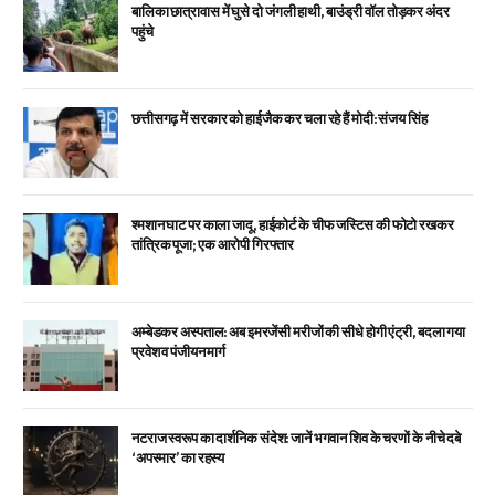
बालिका छात्रावास में घुसे दो जंगली हाथी, बाउंड्री वॉल तोड़कर अंदर
पहुंचे
छत्तीसगढ़ में सरकार को हाईजैक कर चला रहे हैं मोदी: संजय सिंह
श्मशान घाट पर काला जादू, हाईकोर्ट के चीफ जस्टिस की फोटो रखकर
तांत्रिक पूजा; एक आरोपी गिरफ्तार
अम्बेडकर अस्पताल: अब इमरजेंसी मरीजों की सीधे होगी एंट्री, बदला गया
प्रवेश व पंजीयन मार्ग
नटराज स्वरूप का दार्शनिक संदेश: जानें भगवान शिव के चरणों के नीचे दबे
‘अपस्मार’ का रहस्य