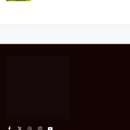
Facebook
X
WhatsApp
Instagram
YouTube
(Twitter)
About Us
रायपुर न्यूज नेटवर्क, छत्तीसगढ़ का सबसे लोकप्रिय और विश्वसनीय वेब पोर्टल एवं यूट्यूब
चैनल है,जो न केवल छत्तीसगढ़ बल्कि देश के हर कोने से ताजा और सटीक समाचार आपके
सामने लाता है। हमारा मिशन है जनता तक हर खबर को पूरी सच्चाई, निष्पक्षता और