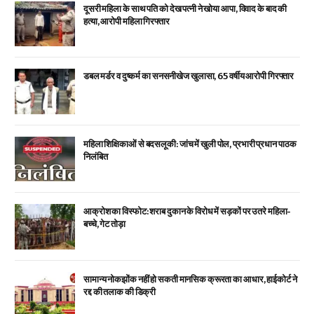
दूसरी महिला के साथ पति को देख पत्नी ने खोया आपा, विवाद के बाद की
हत्या, आरोपी महिला गिरफ्तार
डबल मर्डर व दुष्कर्म का सनसनीखेज खुलासा, 65 वर्षीय आरोपी गिरफ्तार
महिला शिक्षिकाओं से बदसलूकी: जांच में खुली पोल, प्रभारी प्रधान पाठक
निलंबित
आक्रोश का विस्फोट: शराब दुकान के विरोध में सड़कों पर उतरे महिला-
बच्चे, गेट तोड़ा
सामान्य नोकझोंक नहीं हो सकती मानसिक क्रूरता का आधार, हाईकोर्ट ने
रद्द की तलाक की डिक्री