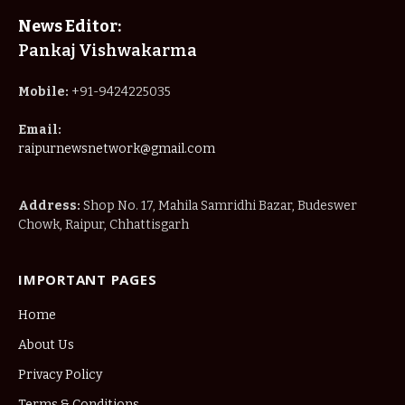
Address:
Shop No. 17, Mahila Samridhi Bazar, Budeswer
Chowk, Raipur, Chhattisgarh
IMPORTANT PAGES
Home
About Us
Privacy Policy
Terms & Conditions
Disclaimer
Contact Us
© 2025
Raipur News Network
. Designed by
Nimble Technology
.