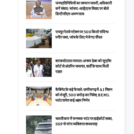
जनप्रतिनिधियों का सम्मान जरूरी, अधिकारी
करें संवाद: सांसद-आईएएस विवाद पर बोले
डिप्टी सीएम अरुण साव
रायपुर रेलवे स्टेशन पर 500 किलो संदिग्ध
पनीर जब्त, जांच के लिए भेजे गए सैंपल
शराब घोटाला मामला: अनवर ढेबर को सुप्रीम
कोर्ट से अंतरिम जमानत, शर्तों के साथ मिली
राहत
कैबिनेट के बड़े फैसले: छत्तीसगढ़ में AI मिशन
को मंजूरी, 500 करोड़ का निवेश; BEML
प्लांट समेत कई अहम निर्णय
चलती कार में सनरूफ स्टंट पर हाईकोर्ट सख्त,
SSP से मांगा व्यक्तिगत शपथपत्र