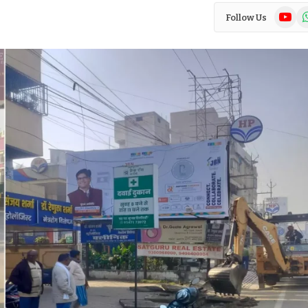
YouTub
Wh
Follow Us