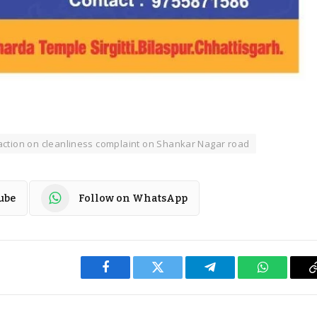
action on cleanliness complaint on Shankar Nagar road
ube
Follow on WhatsApp
Facebook
Twitter
Telegram
WhatsApp