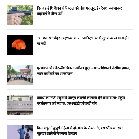
दिनदहाड़े शिक्षिका से पिस्टल की नोक पर लूट, ई-रिक्शा रुकवाकर
बदमाशों ने छीना पर्स
रक्षाबंधन पर चंद्र ग्रहण का साया, जानिए भारत में सूतक काल मान्य होगा
या नहीं
प्रमोशन और गैर-शैक्षणिक कार्यों का मुद्दा उठाकर शिक्षकों ने सौंपा ज्ञापन,
जल्द कार्रवाई का आश्वासन
कवर्धा के निजी स्कूल में छात्रा के बच्चे को जन्म देने का मामला: स्कूल
प्रबंधन पर उठे सवाल, एसआईटी जांच की मांग
बिलासपुर में बुजुर्ग महिला से दो लाख के जेवर ठगे, बस स्टैंड का रास्ता
पूछकर शातिरों ने बनाया शिकार