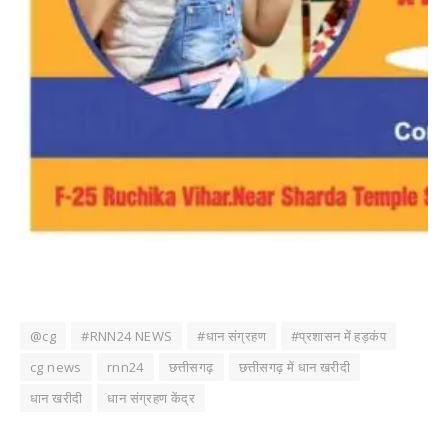
@cg
#RNN24 NEWS
#धान संग्रहण
#प्रशासन में हड़कंप
cg news
rnn24
छत्तीसगढ़
छत्तीसगढ़ में धान खरीदी
धान खरीदी
धान संग्रहण केंद्र