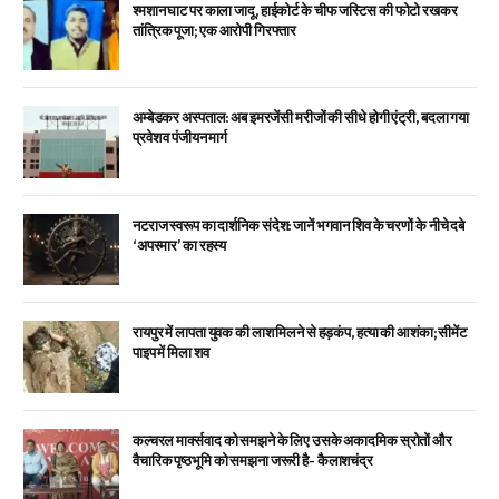
श्मशान घाट पर काला जादू, हाईकोर्ट के चीफ जस्टिस की फोटो रखकर
तांत्रिक पूजा; एक आरोपी गिरफ्तार
अम्बेडकर अस्पताल: अब इमरजेंसी मरीजों की सीधे होगी एंट्री, बदला गया
प्रवेश व पंजीयन मार्ग
नटराज स्वरूप का दार्शनिक संदेश: जानें भगवान शिव के चरणों के नीचे दबे
‘अपस्मार’ का रहस्य
रायपुर में लापता युवक की लाश मिलने से हड़कंप, हत्या की आशंका; सीमेंट
पाइप में मिला शव
कल्चरल मार्क्सवाद को समझने के लिए उसके अकादमिक स्रोतों और
वैचारिक पृष्ठभूमि को समझना जरूरी है- कैलाशचंद्र