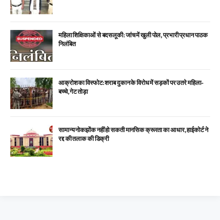
महिला शिक्षिकाओं से बदसलूकी: जांच में खुली पोल, प्रभारी प्रधान पाठक
निलंबित
आक्रोश का विस्फोट: शराब दुकान के विरोध में सड़कों पर उतरे महिला-
बच्चे, गेट तोड़ा
सामान्य नोकझोंक नहीं हो सकती मानसिक क्रूरता का आधार, हाईकोर्ट ने
रद्द की तलाक की डिक्री