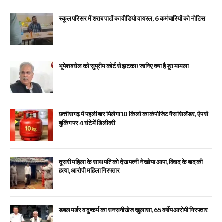
स्कूल परिसर में शराब पार्टी का वीडियो वायरल, 6 कर्मचारियों को नोटिस
भूपेश बघेल को सुप्रीम कोर्ट से झटका! जानिए क्या है पूरा मामला
छत्तीसगढ़ में पहली बार मिलेगा 10 किलो का कंपोजिट गैस सिलेंडर, ऐप से
बुकिंग पर 4 घंटे में डिलीवरी
दूसरी महिला के साथ पति को देख पत्नी ने खोया आपा, विवाद के बाद की
हत्या, आरोपी महिला गिरफ्तार
डबल मर्डर व दुष्कर्म का सनसनीखेज खुलासा, 65 वर्षीय आरोपी गिरफ्तार