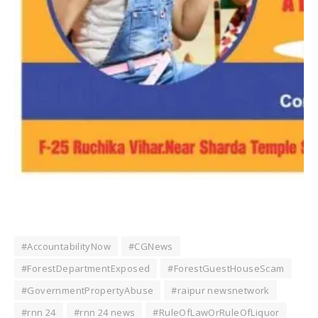
#AccountabilityNow
#CGNews
#ForestDepartmentExposed
#ForestGuestHouseScam
#GovernmentPropertyAbuse
#raipur newsnetwork
#rnn 24
#rnn 24 news
#RuleOfLawOrRuleOfLiquor