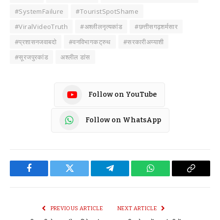
#SystemFailure
#TouristSpotShame
#ViralVideoTruth
#अश्लीलनृत्यकांड
#छत्तीसगढ़शर्मसार
#प्रशासनजवाबदो
#वनविभागकट्रुथ
#सरकारीअय्याशी
#सूरजपुरकांड
अश्लील डांस
Follow on YouTube
Follow on WhatsApp
Facebook
Twitter
Telegram
WhatsApp
Copy
Link
PREVIOUS ARTICLE
NEXT ARTICLE